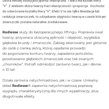
Skóra młodej osoby jest jędrna i elastyczna. Twarz ma kształt litery
"V". Z wiekiem skóra twarzy traci elastyczność i proporcje. Dochodzi
do odwrócenia kształtu litery "V". Efekt V to nie tylko likwidacja lub
redukcja zmarszczek, to odzyskanie objętości twarzy w czasie którym
zmarszczki zostana naturalnie zredukowane.
.
Radiesse
służy do bezoperacyjnego liftingu. Poprawia owal
twarzy, przywraca utraconą jędrność i objętość, wygładza
głębokie bruzdy i zmarszczki. Zabieg skierowany jest głównie
do osób z cienką skórą, której opadanie prowadzi
do pogorszenia konturu twarzy, zapadania policzków,
powstawania głębokich zmarszczek oraz tak zwanych
„chomików”. Potrafi odmłodzić zarówno twarz, jak i dłonie
o 10 lat!
Działa zarówna natychmiastowo, jak i w czasie. Unikalny
skład
Radiesse
® zapewnia natychmiastową poprawę
wyglądu, charakterystyczną dla innych wypełniaczy, plus
długotrwałe efekty.