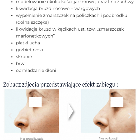
modelowanie okolic kości jarzmowej oraz linii żuchwy
likwidacja bruzd nosowo – wargowych
wypełnienie zmarszczek na policzkach i podbródku
(dolna szczęka)
likwidacja bruzd w kącikach ust, tzw. „zmarszczek
marionetkowych”
płatki ucha
grzbiet nosa
skronie
brwi
odmładzanie dłoni
Zobacz zdjecia przedstawiające efekt zabiegu :