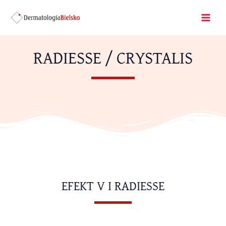
Skip
Mai
to
Men
content
RADIESSE / CRYSTALIS
EFEKT V I RADIESSE