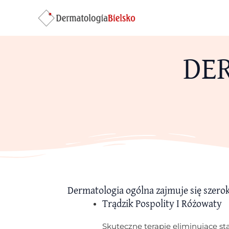
Skip
to
content
DE
Dermatologia ogólna zajmuje się szero
Trądzik Pospolity I Różowaty
Skuteczne terapie eliminujące st