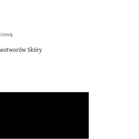
ciową.
owotworów Skóry