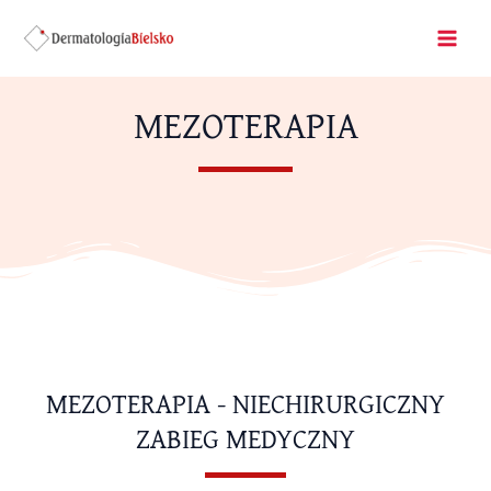
Skip
Mai
to
Men
content
MEZOTERAPIA
MEZOTERAPIA - NIECHIRURGICZNY
ZABIEG MEDYCZNY