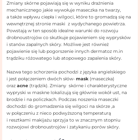
Zmiany skórne pojawiają się w wyniku drażnienia
mechanicznego jakie wywołuje maseczka na twarzy,
a także wpływu ciepła i wilgoci, które to gromadzą się na
wewnętrznej stronie maski z wydychanego powietrza.
Powstają w ten sposób idealne warunki do rozwoju
drobnoustrojów co skutkuje pojawieniem się wyprysków
i stanów zapalnych skóry. Możliwe jest również
pojawienie się lub pogorszenie innych dermatoz m.in
trądziku różowatego lub atopowego zapalenia skóry.
Nazwa tego schorzenia pochodzi z języka angielskiego
i jest połączeniem dwóch słów-
mask
(maseczka)
oraz
acne
(trądzik). Zmiany skórne i charakterystyczne
wypryski w maskne lokalizują się głównie wokół ust, na
brodzie i na policzkach. Podczas noszenia maseczki
dochodzi do gromadzenia się wilgoci na skórze ,a
w połączeniu z nieco podwyższoną temperaturą
i resztkami makijażu sprzyja to w znacznym stopniu
rozwojowi drobnoustrojów i zatykaniu porów skóry.