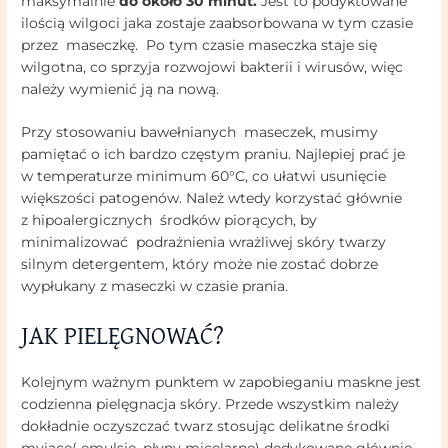
maksymalnie
do około 30 minut.
Jest to podyktowane
ilością wilgoci jaka zostaje zaabsorbowana w tym czasie
przez maseczkę. Po tym czasie maseczka staje się
wilgotna, co sprzyja rozwojowi bakterii i wirusów, więc
należy wymienić ją na nową.
Przy stosowaniu bawełnianych maseczek, musimy
pamiętać o ich bardzo częstym praniu. Najlepiej prać je
w temperaturze minimum 60°C, co ułatwi usunięcie
większości patogenów. Należ wtedy korzystać głównie
z hipoalergicznych środków piorących, by
minimalizować podrażnienia wrażliwej skóry twarzy
silnym detergentem, który może nie zostać dobrze
wypłukany z maseczki w czasie prania.
JAK PIELĘGNOWAĆ?
Kolejnym ważnym punktem w zapobieganiu maskne jest
codzienna pielęgnacja skóry. Przede wszystkim należy
dokładnie oczyszczać twarz stosując delikatne środki