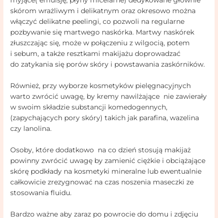
myjące( emulsję, płyny micelarne) dedykowane głównie
skórom wrażliwym i delikatnym oraz okresowo można
włączyć delikatne peelingi, co pozwoli na regularne
pozbywanie się martwego naskórka. Martwy naskórek
złuszczając się, może w połączeniu z wilgocią, potem
i sebum, a także resztkami makijażu doprowadzać
do zatykania się porów skóry i powstawania zaskórników.
Również, przy wyborze kosmetyków pielęgnacyjnych
warto zwrócić uwagę, by kremy nawilżające nie zawierały
w swoim składzie substancji komedogennych,
(zapychających pory skóry) takich jak parafina, wazelina
czy lanolina.
Osoby, które dodatkowo na co dzień stosują makijaż
powinny zwrócić uwagę by zamienić ciężkie i obciążające
skórę podkłady na kosmetyki mineralne lub ewentualnie
całkowicie zrezygnować na czas noszenia maseczki ze
stosowania fluidu.
Bardzo ważne aby zaraz po powrocie do domu i zdjęciu