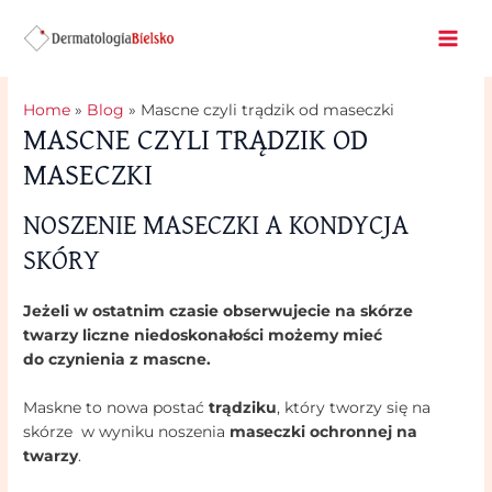
Skip
Post
Mai
to
navigation
Men
content
Home
Blog
Mascne czyli trądzik od maseczki
MASCNE CZYLI TRĄDZIK OD
MASECZKI
NOSZENIE MASECZKI A KONDYCJA
SKÓRY
Jeżeli w ostatnim czasie obserwujecie na skórze
twarzy liczne niedoskonałości możemy mieć
do czynienia z mascne.
Maskne to nowa postać
trądziku
, który tworzy się na
skórze w wyniku noszenia
maseczki ochronnej na
twarzy
.